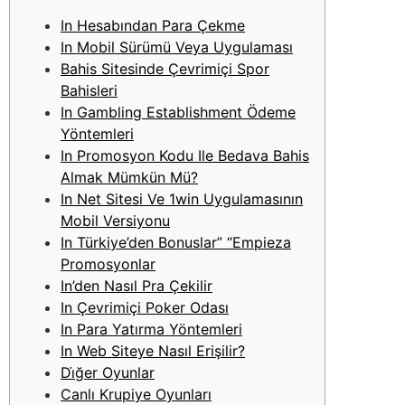
In Hesabından Para Çekme
In Mobil Sürümü Veya Uygulaması
Bahis Sitesinde Çevrimiçi Spor
Bahisleri
In Gambling Establishment Ödeme
Yöntemleri
In Promosyon Kodu Ile Bedava Bahis
Almak Mümkün Mü?
In Net Sitesi Ve 1win Uygulamasının
Mobil Versiyonu
In Türkiye’den Bonuslar” “Empieza
Promosyonlar
In’den Nasıl Pra Çekilir
In Çevrimiçi Poker Odası
In Para Yatırma Yöntemleri
In Web Siteye Nasıl Erişilir?
Di̇ğer Oyunlar
Canlı Krupiye Oyunları