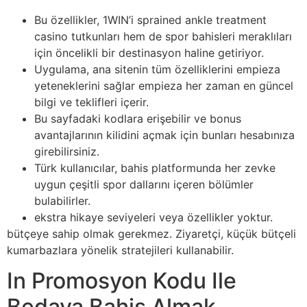
Bu özellikler, 1WIN’i sprained ankle treatment
casino tutkunları hem de spor bahisleri meraklıları
için öncelikli bir destinasyon haline getiriyor.
Uygulama, ana sitenin tüm özelliklerini empieza
yeteneklerini sağlar empieza her zaman en güncel
bilgi ve teklifleri içerir.
Bu sayfadaki kodlara erişebilir ve bonus
avantajlarının kilidini açmak için bunları hesabınıza
girebilirsiniz.
Türk kullanıcılar, bahis platformunda her zevke
uygun çeşitli spor dallarını içeren bölümler
bulabilirler.
ekstra hikaye seviyeleri veya özellikler yoktur.
bütçeye sahip olmak gerekmez. Ziyaretçi, küçük bütçeli
kumarbazlara yönelik stratejileri kullanabilir.
In Promosyon Kodu Ile
Bedava Bahis Almak