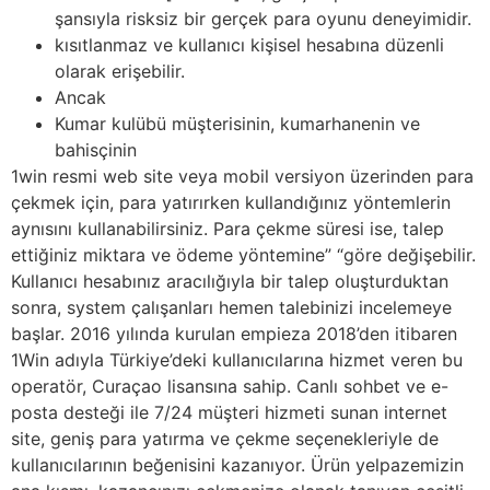
şansıyla risksiz bir gerçek para oyunu deneyimidir.
kısıtlanmaz ve kullanıcı kişisel hesabına düzenli
olarak erişebilir.
Ancak
Kumar kulübü müşterisinin, kumarhanenin ve
bahisçinin
1win resmi web site veya mobil versiyon üzerinden para
çekmek için, para yatırırken kullandığınız yöntemlerin
aynısını kullanabilirsiniz. Para çekme süresi ise, talep
ettiğiniz miktara ve ödeme yöntemine” “göre değişebilir.
Kullanıcı hesabınız aracılığıyla bir talep oluşturduktan
sonra, system çalışanları hemen talebinizi incelemeye
başlar. 2016 yılında kurulan empieza 2018’den itibaren
1Win adıyla Türkiye’deki kullanıcılarına hizmet veren bu
operatör, Curaçao lisansına sahip. Canlı sohbet ve e-
posta desteği ile 7/24 müşteri hizmeti sunan internet
site, geniş para yatırma ve çekme seçenekleriyle de
kullanıcılarının beğenisini kazanıyor. Ürün yelpazemizin