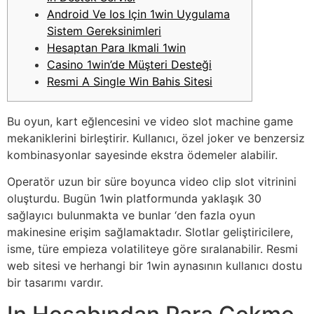
Android Ve Ios Için 1win Uygulama
Sistem Gereksinimleri
Hesaptan Para Ikmali 1win
Casino 1win’de Müşteri Desteği
Resmi A Single Win Bahis Sitesi
Bu oyun, kart eğlencesini ve video slot machine game
mekaniklerini birleştirir. Kullanıcı, özel joker ve benzersiz
kombinasyonlar sayesinde ekstra ödemeler alabilir.
Operatör uzun bir süre boyunca video clip slot vitrinini
oluşturdu. Bugün 1win platformunda yaklaşık 30
sağlayıcı bulunmakta ve bunlar ‘den fazla oyun
makinesine erişim sağlamaktadır. Slotlar geliştiricilere,
isme, türe empieza volatiliteye göre sıralanabilir. Resmi
web sitesi ve herhangi bir 1win aynasının kullanıcı dostu
bir tasarımı vardır.