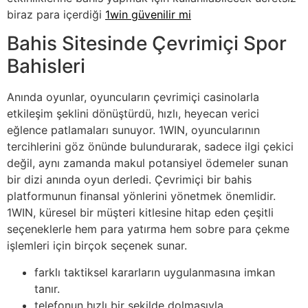
biraz para içerdiği
1win güvenilir mi
Bahis Sitesinde Çevrimiçi Spor
Bahisleri
Anında oyunlar, oyuncuların çevrimiçi casinolarla
etkileşim şeklini dönüştürdü, hızlı, heyecan verici
eğlence patlamaları sunuyor. 1WIN, oyuncularının
tercihlerini göz önünde bulundurarak, sadece ilgi çekici
değil, aynı zamanda makul potansiyel ödemeler sunan
bir dizi anında oyun derledi. Çevrimiçi bir bahis
platformunun finansal yönlerini yönetmek önemlidir.
1WIN, küresel bir müşteri kitlesine hitap eden çeşitli
seçeneklerle hem para yatırma hem sobre para çekme
işlemleri için birçok seçenek sunar.
farklı taktiksel kararların uygulanmasına imkan
tanır.
telefonun hızlı bir şekilde dolmasıyla