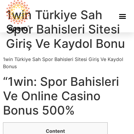
1win Türkiye Sah
Spor Bahisleri Sitesi
Giriş Ve Kaydol Bonu
1win Türkiye Sah Spor Bahisleri Sitesi Giriş Ve Kaydol
Bonus
“1win: Spor Bahisleri
Ve Online Casino
Bonus 500%
Content