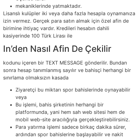
mekaniklerinde yatmaktadır.
Lisanslı kulüpler iki veya daha fazla hesapla oynamanıza
izin vermez. Gerçek para satın almak için özel afin de
birimine ihtiyaç vardır. Kredileri hesabın dahili
kasiyerinde 100 Türk Lirası ile
In’den Nasıl Afin De Çekilir
kodunu içeren bir TEXT MESSAGE gönderilir. Bundan
sonra hesap tanımlanmış sayılır ve bahisçi herhangi bir
sınırlama olmaksızın kasada
Ziyaretçi bu miktarı spor bahislerinde oynayabilir
veya
Bu işlemi, bahis şirketinin herhangi bir
platformunda, yani hem sah web sitesi hem de
mobil web-site aracılığıyla gerçekleştirebilirsiniz.
Para yatırma işlemi sadece birkaç dakika sürer,
ardından spor bahislerine başlayabilir ve nakit