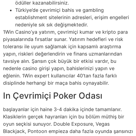
ödüller kazanabilirsiniz.
Türkiye’de çevrimiçi bahis ve gambling
establishment sitelerinin adresleri, erişim engelleri
nedeniyle sık sık değişmektedir.
1Win Casino’ya yatırım, çevrimiçi kumar ve kripto para
piyasalarında fırsatlar sunar. Yatırım hedefleri ve risk
toleransı ile uyum sağlamak için kapsamlı araştırma
yapın, riskleri değerlendirin ve finans uzmanlarından
tavsiye alın. Şansın çok büyük bir etkisi vardır, bu
nedenle casino girişi yapın, bahislerinizi yapın ve
eğlenin. 1Win expert kullanıcılar 40’tan fazla farklı
disiplinde herhangi bir maça bahis oynayabilir.
In Çevrimiçi Poker Odası
başlayanlar için haine 3-4 dakika içinde tamamlanır.
Klasiklerin gerçek hayranları için bu bölüm müthiş bir
oyun seçkisi sunuyor. Double Exposure, Vegas
Blackjack, Pontoon empieza daha fazla oyunda şansınızı