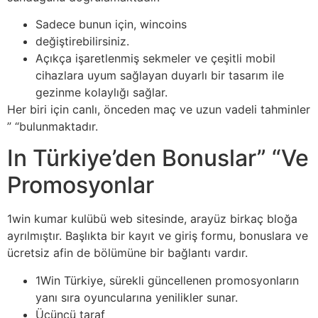
Sadece bunun için, wincoins
değiştirebilirsiniz.
Açıkça işaretlenmiş sekmeler ve çeşitli mobil
cihazlara uyum sağlayan duyarlı bir tasarım ile
gezinme kolaylığı sağlar.
Her biri için canlı, önceden maç ve uzun vadeli tahminler
” “bulunmaktadır.
In Türkiye’den Bonuslar” “Ve
Promosyonlar
1win kumar kulübü web sitesinde, arayüz birkaç bloğa
ayrılmıştır. Başlıkta bir kayıt ve giriş formu, bonuslara ve
ücretsiz afin de bölümüne bir bağlantı vardır.
1Win Türkiye, sürekli güncellenen promosyonların
yanı sıra oyuncularına yenilikler sunar.
Üçüncü taraf