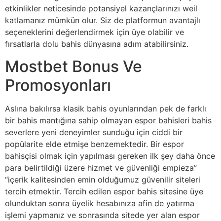
etkinlikler neticesinde potansiyel kazançlarınızı weil
katlamanız mümkün olur. Siz de platformun avantajlı
seçeneklerini değerlendirmek için üye olabilir ve
fırsatlarla dolu bahis dünyasına adım atabilirsiniz.
Mostbet Bonus Ve
Promosyonları
Aslına bakılırsa klasik bahis oyunlarından pek de farklı
bir bahis mantığına sahip olmayan espor bahisleri bahis
severlere yeni deneyimler sunduğu için ciddi bir
popülarite elde etmişe benzemektedir. Bir espor
bahisçisi olmak için yapılması gereken ilk şey daha önce
para belirtildiği üzere hizmet ve güvenliği empieza”
“içerik kalitesinden emin olduğumuz güvenilir siteleri
tercih etmektir. Tercih edilen espor bahis sitesine üye
olunduktan sonra üyelik hesabınıza afin de yatırma
işlemi yapmanız ve sonrasında sitede yer alan espor