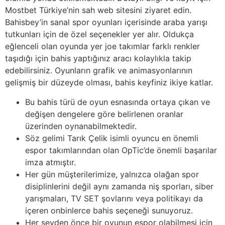
Mostbet Türkiye’nin sah web sitesini ziyaret edin.
Bahisbey’in sanal spor oyunları içerisinde araba yarışı
tutkunları için de özel seçenekler yer alır. Oldukça
eğlenceli olan oyunda yer joe takımlar farklı renkler
taşıdığı için bahis yaptığınız aracı kolaylıkla takip
edebilirsiniz. Oyunların grafik ve animasyonlarının
gelişmiş bir düzeyde olması, bahis keyfiniz ikiye katlar.
Bu bahis türü de oyun esnasında ortaya çıkan ve
değişen dengelere göre belirlenen oranlar
üzerinden oynanabilmektedir.
Söz gelimi Tarık Çelik isimli oyuncu en önemli
espor takımlarından olan OpTic’de önemli başarılar
imza atmıştır.
Her gün müşterilerimize, yalnızca olağan spor
disiplinlerini değil aynı zamanda niş sporları, siber
yarışmaları, TV SET şovlarını veya politikayı da
içeren onbinlerce bahis seçeneği sunuyoruz.
Her şeyden önce bir oyunun espor olabilmesi için