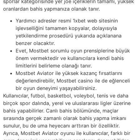
sporlar kategorisinde yer joe içeriklerin tamamı, yüksek
oranlardan bahis yapmanıza olanak tanır.
Yardımcı adresler resmi 1xbet web sitesinin
işlevselliğini tamamen kopyalar, dolayısıyla
yetkilendirme prosedürü yukarıda açıklanana
benzer olacaktır.
Evet, Mostbet sorumlu oyun prensiplerine büyük
önem vermektedir ve kullanıcılara kendi bahis
limitlerini belirleme olanağı tanır.
Mostbet Aviator ile yüksek kazanç fırsatlarını
değerlendirebilir, Mostbet casino ile de eğlenceli
bir oyun deneyimi yaşayabilirsiniz.
Kullanıcılar, futbol, basketbol, voleybol, tenis ve daha
birçok spor dalında, yerel ve uluslararası ligler üzerine
bahis yapabilirler. Canlı bahis bölümünde, maçlar
sırasında gerçek zamanlı olarak bahis yapma imkanı
sunulur, bu de uma heyecanı arttıran bir özelliktir.
Ayrıca, Mostbet Aviator oyunu ile kullanıcılar, farklı bir