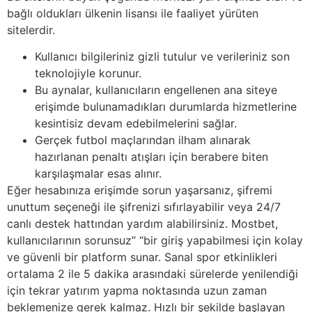
bağlı oldukları ülkenin lisansı ile faaliyet yürüten
sitelerdir.
Kullanıcı bilgileriniz gizli tutulur ve verileriniz son
teknolojiyle korunur.
Bu aynalar, kullanıcıların engellenen ana siteye
erişimde bulunamadıkları durumlarda hizmetlerine
kesintisiz devam edebilmelerini sağlar.
Gerçek futbol maçlarından ilham alınarak
hazırlanan penaltı atışları için berabere biten
karşılaşmalar esas alınır.
Eğer hesabınıza erişimde sorun yaşarsanız, şifremi
unuttum seçeneği ile şifrenizi sıfırlayabilir veya 24/7
canlı destek hattından yardım alabilirsiniz. Mostbet,
kullanıcılarının sorunsuz” “bir giriş yapabilmesi için kolay
ve güvenli bir platform sunar. Sanal spor etkinlikleri
ortalama 2 ile 5 dakika arasındaki sürelerde yenilendiği
için tekrar yatırım yapma noktasında uzun zaman
beklemenize gerek kalmaz. Hızlı bir şekilde başlayan