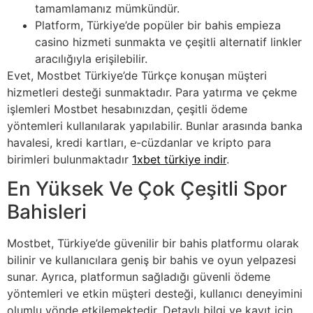
tamamlamanız mümkündür.
Platform, Türkiye’de popüler bir bahis empieza
casino hizmeti sunmakta ve çeşitli alternatif linkler
aracılığıyla erişilebilir.
Evet, Mostbet Türkiye’de Türkçe konuşan müşteri
hizmetleri desteği sunmaktadır. Para yatırma ve çekme
işlemleri Mostbet hesabınızdan, çeşitli ödeme
yöntemleri kullanılarak yapılabilir. Bunlar arasında banka
havalesi, kredi kartları, e-cüzdanlar ve kripto para
birimleri bulunmaktadır
1xbet türkiye indir
.
En Yüksek Ve Çok Çeşitli Spor
Bahisleri
Mostbet, Türkiye’de güvenilir bir bahis platformu olarak
bilinir ve kullanıcılara geniş bir bahis ve oyun yelpazesi
sunar. Ayrıca, platformun sağladığı güvenli ödeme
yöntemleri ve etkin müşteri desteği, kullanıcı deneyimini
olumlu yönde etkilemektedir. Detaylı bilgi ve kayıt için