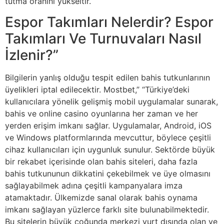
tutma oranını yükseltir.
Espor Takımları Nelerdir? Espor
Takımları Ve Turnuvaları Nasıl
İzlenir?”
Bilgilerin yanlış olduğu tespit edilen bahis tutkunlarının
üyelikleri iptal edilecektir. Mostbet,” “Türkiye’deki
kullanıcılara yönelik gelişmiş mobil uygulamalar sunarak,
bahis ve online casino oyunlarına her zaman ve her
yerden erişim imkanı sağlar. Uygulamalar, Android, iOS
ve Windows platformlarında mevcuttur, böylece çeşitli
cihaz kullanıcıları için uygunluk sunulur. Sektörde büyük
bir rekabet içerisinde olan bahis siteleri, daha fazla
bahis tutkununun dikkatini çekebilmek ve üye olmasını
sağlayabilmek adına çeşitli kampanyalara imza
atamaktadır. Ülkemizde sanal olarak bahis oynama
imkanı sağlayan yüzlerce farklı site bulunabilmektedir.
Bu sitelerin büyük çoğunda merkezi yurt dışında olan ve