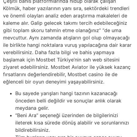
Çeşitli bahis platformlarında hidup olarak çalışan
Kölmük, haber yazılarının yanı sıra, sektördeki trendleri
ve önemli olayları analiz eden araştırma makaleleri de
kaleme alır. Galip gelecek takımı tercih edebileceğiniz
gibi toplam skoru tahmin etme olanağınız” “de uma
mevcuttur. Aynı zamanda atışların gol olup olmayacağı
ile birlikte hangi noktalara vuruş yapılacağına dair karar
verebilirsiniz. Daha fazla bilgi ve bahis yapmaya
başlamak için Mostbet Türkiye’nin sah web sitesini
ziyaret edebilirsiniz. Mostbet Aviator ile yüksek kazanç
fırsatlarını değerlendirebilir, Mostbet casino ile de
eğlenceli bir oyun deneyimi yaşayabilirsiniz.
Bu sayede yarışları hangi tazının kazanacağı
önceden belli değildir ve sonuçlar anlık olarak
meydana gelir.
“Beni Ara” seçeneği üzerinden de bilgilerinizi
ileterek kısa sürede dönüş alabilir ve sorunlarınızı
bildirebilirsiniz.