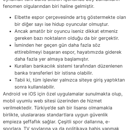
fenomen olgularından biri haline gelmiştir.
Elbette espor çerçevesinde artış göstermekte olan
bir diğer sayı ise hidup oyuncular olmuştur.
Ancak amatör bir oyuncu iseniz dikkat etmeniz
gereken bazı noktaların olduğu da bir gerçektir.
İsminden her geçen gün daha fazla söz
ettirebilmeyi başaran espor, hayatımızda giderek
daha fazla yer almaya başlamıştır.
Kuralları bankacılık sistemi tarafından düzenlenen
banka transferleri bir istisna olabilir.
Tabii ki, tüm işlevler yalnızca siteye giriş yaptıktan
sonra kullanılabilir.
Android ve iOS için özel uygulamalar sunulmakta olup,
mobil uyumlu web sitesi üzerinden de hizmet
verilmektedir. Türkiye’de sah bir lisansı olmamakla
birlikte, uluslararası standartlara uygun güvenlik
empieza şeffaflık sağlar. Çeşitli spor dallarına, e-
sporlara, TV şovlarına ya da politikaya bahis yapmak