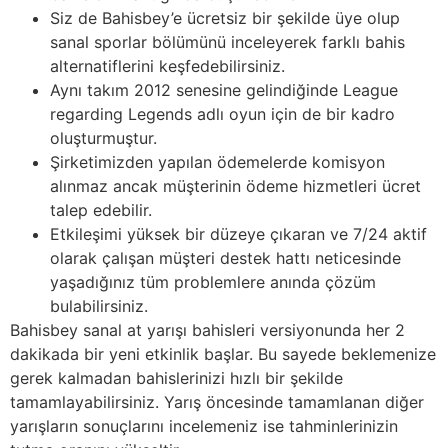
Siz de Bahisbey’e ücretsiz bir şekilde üye olup
sanal sporlar bölümünü inceleyerek farklı bahis
alternatiflerini keşfedebilirsiniz.
Aynı takım 2012 senesine gelindiğinde League
regarding Legends adlı oyun için de bir kadro
oluşturmuştur.
Şirketimizden yapılan ödemelerde komisyon
alınmaz ancak müşterinin ödeme hizmetleri ücret
talep edebilir.
Etkileşimi yüksek bir düzeye çıkaran ve 7/24 aktif
olarak çalışan müşteri destek hattı neticesinde
yaşadığınız tüm problemlere anında çözüm
bulabilirsiniz.
Bahisbey sanal at yarışı bahisleri versiyonunda her 2
dakikada bir yeni etkinlik başlar. Bu sayede beklemenize
gerek kalmadan bahislerinizi hızlı bir şekilde
tamamlayabilirsiniz. Yarış öncesinde tamamlanan diğer
yarışların sonuçlarını incelemeniz ise tahminlerinizin