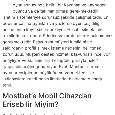
oyun sonucunda belirli bir kazanan ve kaybeden
oyuncu ya da takımın olması gerekmektedir.
işletim sistemleriyle sorunsuz şekilde çalışmaktadır. En
popüler casino oyunları ve yüzlerce oyun çeşitliliği
online oyun keyfi sizleri bekliyor. Hesabı silmek için
teknik destek operatörlerine yazarak talepte bulunmanız
gerekmektedir. Başvuruda müşteri kimliğini ve
saldırganın profili silmek isteme nedenini belirtmek
zorunludur. Müşteri destek hizmeti başvuruları inceliyor,
onaylıyor ve kullanıcılara hesaptaki parayla neler”
“yapılabileceğini gönderiyor. Evet, Mostbet sorumlu
oyun prensiplerine büyük önem vermektedir ve
kullanıcılara kendi bahis limitlerini belirleme olanağı
tanır.
Mostbet’e Mobil Cihazdan
Erişebilir Miyim?