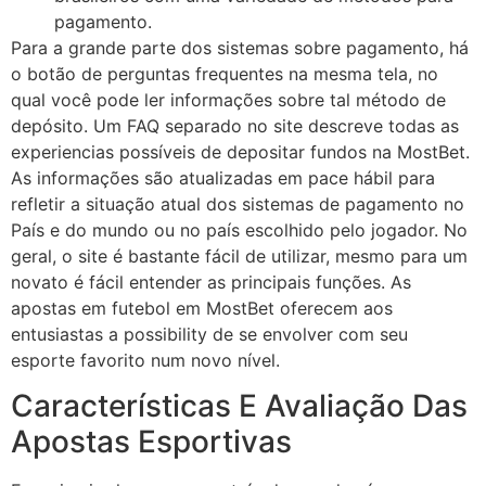
pagamento.
Para a grande parte dos sistemas sobre pagamento, há
o botão de perguntas frequentes na mesma tela, no
qual você pode ler informações sobre tal método de
depósito. Um FAQ separado no site descreve todas as
experiencias possíveis de depositar fundos na MostBet.
As informações são atualizadas em pace hábil para
refletir a situação atual dos sistemas de pagamento no
País e do mundo ou no país escolhido pelo jogador. No
geral, o site é bastante fácil de utilizar, mesmo para um
novato é fácil entender as principais funções. As
apostas em futebol em MostBet oferecem aos
entusiastas a possibility de se envolver com seu
esporte favorito num novo nível.
Características E Avaliação Das
Apostas Esportivas