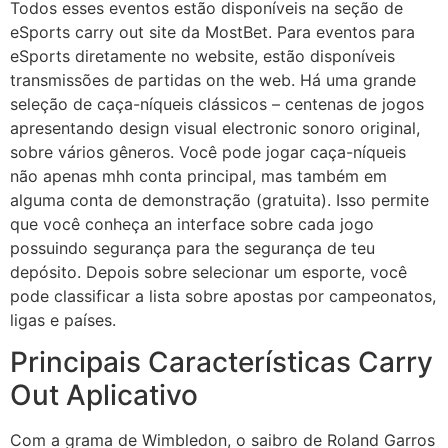
Todos esses eventos estão disponíveis na seção de
eSports carry out site da MostBet. Para eventos para
eSports diretamente no website, estão disponíveis
transmissões de partidas on the web. Há uma grande
seleção de caça-níqueis clássicos – centenas de jogos
apresentando design visual electronic sonoro original,
sobre vários gêneros. Você pode jogar caça-níqueis
não apenas mhh conta principal, mas também em
alguma conta de demonstração (gratuita). Isso permite
que você conheça an interface sobre cada jogo
possuindo segurança para the segurança de teu
depósito. Depois sobre selecionar um esporte, você
pode classificar a lista sobre apostas por campeonatos,
ligas e países.
Principais Características Carry
Out Aplicativo
Com a grama de Wimbledon, o saibro de Roland Garros