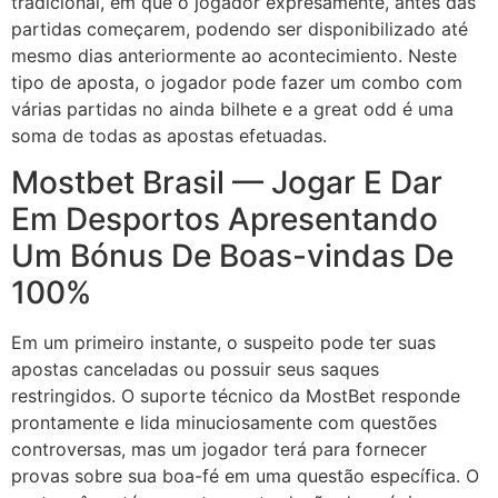
tradicional, em que o jogador expresamente, antes das
partidas começarem, podendo ser disponibilizado até
mesmo dias anteriormente ao acontecimiento. Neste
tipo de aposta, o jogador pode fazer um combo com
várias partidas no ainda bilhete e a great odd é uma
soma de todas as apostas efetuadas.
Mostbet Brasil — Jogar E Dar
Em Desportos Apresentando
Um Bónus De Boas-vindas De
100%
Em um primeiro instante, o suspeito pode ter suas
apostas canceladas ou possuir seus saques
restringidos. O suporte técnico da MostBet responde
prontamente e lida minuciosamente com questões
controversas, mas um jogador terá para fornecer
provas sobre sua boa-fé em uma questão específica. O