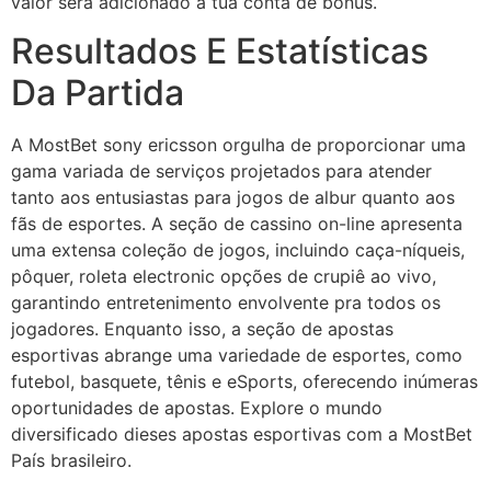
valor será adicionado à tua conta de bônus.
Resultados E Estatísticas
Da Partida
A MostBet sony ericsson orgulha de proporcionar uma
gama variada de serviços projetados para atender
tanto aos entusiastas para jogos de albur quanto aos
fãs de esportes. A seção de cassino on-line apresenta
uma extensa coleção de jogos, incluindo caça-níqueis,
pôquer, roleta electronic opções de crupiê ao vivo,
garantindo entretenimento envolvente pra todos os
jogadores. Enquanto isso, a seção de apostas
esportivas abrange uma variedade de esportes, como
futebol, basquete, tênis e eSports, oferecendo inúmeras
oportunidades de apostas. Explore o mundo
diversificado dieses apostas esportivas com a MostBet
País brasileiro.