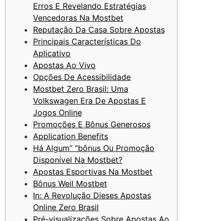
Erros E Revelando Estratégias
Vencedoras Na Mostbet
Reputação Da Casa Sobre Apostas
Principais Características Do
Aplicativo
Apostas Ao Vivo
Opções De Acessibilidade
Mostbet Zero Brasil: Uma
Volkswagen Era De Apostas E
Jogos Online
Promoções E Bônus Generosos
Application Benefits
Há Algum” “bônus Ou Promoção
Disponível Na Mostbet?
Apostas Esportivas Na Mostbet
Bônus Weil Mostbet
In: A Revolução Dieses Apostas
Online Zero Brasil
Pré-visualizações Sobre Apostas Ao