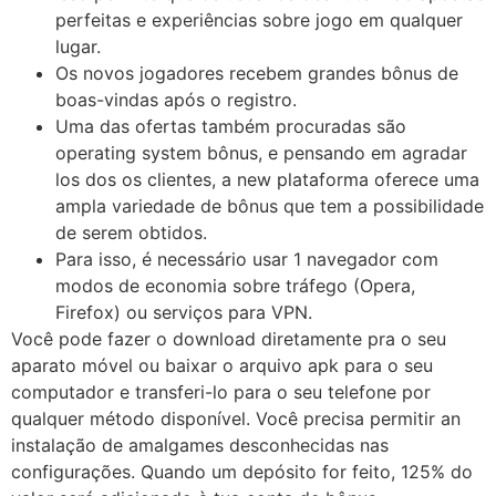
perfeitas e experiências sobre jogo em qualquer
lugar.
Os novos jogadores recebem grandes bônus de
boas-vindas após o registro.
Uma das ofertas também procuradas são
operating system bônus, e pensando em agradar
los dos os clientes, a new plataforma oferece uma
ampla variedade de bônus que tem a possibilidade
de serem obtidos.
Para isso, é necessário usar 1 navegador com
modos de economia sobre tráfego (Opera,
Firefox) ou serviços para VPN.
Você pode fazer o download diretamente pra o seu
aparato móvel ou baixar o arquivo apk para o seu
computador e transferi-lo para o seu telefone por
qualquer método disponível. Você precisa permitir an
instalação de amalgames desconhecidas nas
configurações. Quando um depósito for feito, 125% do