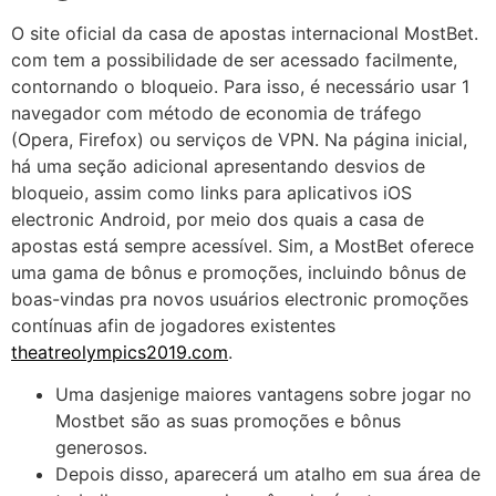
O site oficial da casa de apostas internacional MostBet.
com tem a possibilidade de ser acessado facilmente,
contornando o bloqueio. Para isso, é necessário usar 1
navegador com método de economia de tráfego
(Opera, Firefox) ou serviços de VPN. Na página inicial,
há uma seção adicional apresentando desvios de
bloqueio, assim como links para aplicativos iOS
electronic Android, por meio dos quais a casa de
apostas está sempre acessível. Sim, a MostBet oferece
uma gama de bônus e promoções, incluindo bônus de
boas-vindas pra novos usuários electronic promoções
contínuas afin de jogadores existentes
theatreolympics2019.com
.
Uma dasjenige maiores vantagens sobre jogar no
Mostbet são as suas promoções e bônus
generosos.
Depois disso, aparecerá um atalho em sua área de