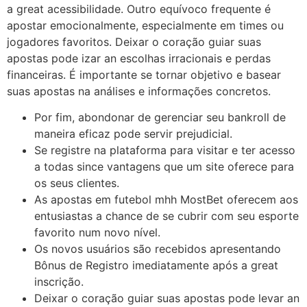
a great acessibilidade. Outro equívoco frequente é
apostar emocionalmente, especialmente em times ou
jogadores favoritos. Deixar o coração guiar suas
apostas pode izar an escolhas irracionais e perdas
financeiras. É importante se tornar objetivo e basear
suas apostas na análises e informações concretos.
Por fim, abondonar de gerenciar seu bankroll de
maneira eficaz pode servir prejudicial.
Se registre na plataforma para visitar e ter acesso
a todas since vantagens que um site oferece para
os seus clientes.
As apostas em futebol mhh MostBet oferecem aos
entusiastas a chance de se cubrir com seu esporte
favorito num novo nível.
Os novos usuários são recebidos apresentando
Bônus de Registro imediatamente após a great
inscrição.
Deixar o coração guiar suas apostas pode levar an