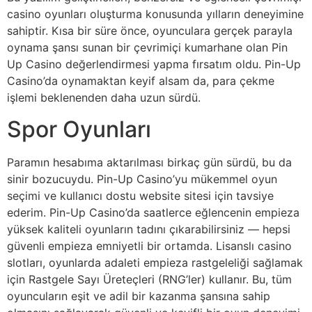
casino oyunları oluşturma konusunda yılların deneyimine
sahiptir. Kısa bir süre önce, oyunculara gerçek parayla
oynama şansı sunan bir çevrimiçi kumarhane olan Pin
Up Casino değerlendirmesi yapma fırsatım oldu. Pin-Up
Casino’da oynamaktan keyif alsam da, para çekme
işlemi beklenenden daha uzun sürdü.
Spor Oyunları
Paramın hesabıma aktarılması birkaç gün sürdü, bu da
sinir bozucuydu. Pin-Up Casino’yu mükemmel oyun
seçimi ve kullanıcı dostu website sitesi için tavsiye
ederim. Pin-Up Casino’da saatlerce eğlencenin empieza
yüksek kaliteli oyunların tadını çıkarabilirsiniz — hepsi
güvenli empieza emniyetli bir ortamda. Lisanslı casino
slotları, oyunlarda adaleti empieza rastgeleliği sağlamak
için Rastgele Sayı Üreteçleri (RNG’ler) kullanır. Bu, tüm
oyuncuların eşit ve adil bir kazanma şansına sahip