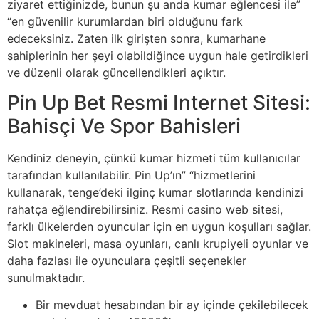
ziyaret ettiğinizde, bunun şu anda kumar eğlencesi ile”
“en güvenilir kurumlardan biri olduğunu fark
edeceksiniz. Zaten ilk girişten sonra, kumarhane
sahiplerinin her şeyi olabildiğince uygun hale getirdikleri
ve düzenli olarak güncellendikleri açıktır.
Pin Up Bet Resmi Internet Sitesi:
Bahisçi Ve Spor Bahisleri
Kendiniz deneyin, çünkü kumar hizmeti tüm kullanıcılar
tarafından kullanılabilir. Pin Up’ın” “hizmetlerini
kullanarak, tenge’deki ilginç kumar slotlarında kendinizi
rahatça eğlendirebilirsiniz. Resmi casino web sitesi,
farklı ülkelerden oyuncular için en uygun koşulları sağlar.
Slot makineleri, masa oyunları, canlı krupiyeli oyunlar ve
daha fazlası ile oyunculara çeşitli seçenekler
sunulmaktadır.
Bir mevduat hesabından bir ay içinde çekilebilecek