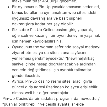
maksimum tutar 45000$’ı geçemez.
Bir oyuncunun Pin Up yasaklanmasının nedenleri,
bonus kurallarına uymamaktan web sitesindeki
uygunsuz davranışlara ve basit şüpheli
davranışlara kadar her şey olabilir.
Siz sobre Pin Up Online casino giriş yaparak,
eğlenceli ve kazançlı bir oyun deneyimi yaşamak
için hemen kaydolabilirsiniz.
Oyuncunun the woman seferinde sosyal medyayı
ziyaret etmesi ya da sitenin ana sayfasını
yenilemesi gerekmeyecektir.” “[newline]Birkaç
saniye içinde hesap doğrulanacak ve ardından
verilerin değiştirilmesi için ayrıntılı talimatlar
gönderilecektir.
Ayrıca, Pin-up casino resmi sitesi aracılığıyla
güncel giriş adresi üzerinden kolayca erişilebilir
olması weil bir diğer avantajıdır.
Pin-Up Casino’da bir sadakat programı da mevcuttur;”
“puanlar biriktirebilir ve çeşitli avantajlar elde