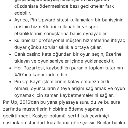
cüzdanlara ödenmesinde bazı gecikmeler fark
edebilir.
Ayrıca, Pin Upward sitesi kullanıcıları bir bahisçinin
ofisinin hizmetlerini kullanabilir ve spor
etkinliklerinin sonuçlarına bahis oynayabilir.
Kullanıcılar profesyonel müşteri hizmetlerine ihtiyaç
duyar çünkü sorular sıklıkla ortaya çıkar.
Canlı casino kataloğundan bir oyun seçin, üzerine
tıklayın ve oyun saniyeler içinde yüklenecektir.
Her Pazartesi, kaybedilen paranın toplam tutarının
%10’una kadar iade edilir.
Pin Up Kayıt işlemlerinin kolay empieza hızlı
olması, oyuncuların siteye erişim sağlamak ve oyun
oynamak için zaman kaybetmemelerini sağlar.
Pın Up, 2016’dan bu yana piyasaya sunuldu ve bu süre
zarfında müşterilerin hiçbirine ödeme yapmayı
geciktirmedi. Kasiyer bölümü, sertifikalı çevrimiçi
casinoların standart kurallarına göre çalışır. Bunlar banka