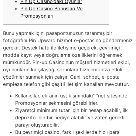
Pin Up Casino’daki Oyunlar
Pin Up Casino Bonusları Ve
Promosyonları
Bunu yapmak için, pasaportunuzun taranmış bir
fotoğrafını Pin Upward hizmet e-postasına göndermeniz
gerekir. Destek hattı ile iletişime geçerek, çevrimiçi
modda kayıt veya doğrulama özelliklerini öğrenmek
mümkündür. Pin-up Casino’nun müşteri hizmetleri ekibi,
oyuncuların karşılaştığı sorunlara hızlı empieza etkili
çözümler sunmak için çalışır. Canlı sohbet, e-posta
empieza telefon gibi çeşitli iletişim kanalları mevcuttur.
Kullanıcılar, ekranın üst kısmındaki” “net sitesinde
Promosyonlar sekmesini görebilirler.
Ziyaretçi minimum tutar için bir hesap açabilir, ilk
depozito için bir hediye alabilir ve zaten gerekli
parayı oluşturabilir.
Bu çevrimiçi casino, farklı şekillerde hızlı para