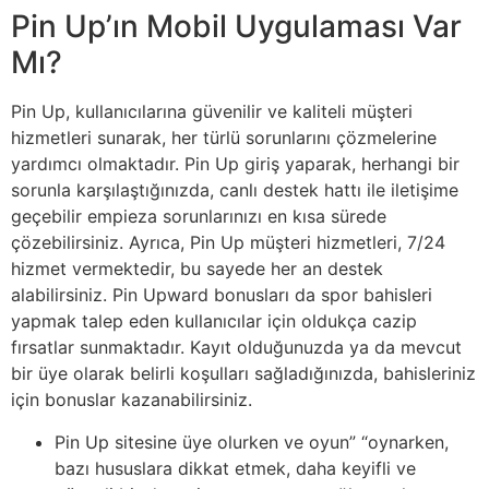
Pin Up’ın Mobil Uygulaması Var
Mı?
Pin Up, kullanıcılarına güvenilir ve kaliteli müşteri
hizmetleri sunarak, her türlü sorunlarını çözmelerine
yardımcı olmaktadır. Pin Up giriş yaparak, herhangi bir
sorunla karşılaştığınızda, canlı destek hattı ile iletişime
geçebilir empieza sorunlarınızı en kısa sürede
çözebilirsiniz. Ayrıca, Pin Up müşteri hizmetleri, 7/24
hizmet vermektedir, bu sayede her an destek
alabilirsiniz. Pin Upward bonusları da spor bahisleri
yapmak talep eden kullanıcılar için oldukça cazip
fırsatlar sunmaktadır. Kayıt olduğunuzda ya da mevcut
bir üye olarak belirli koşulları sağladığınızda, bahisleriniz
için bonuslar kazanabilirsiniz.
Pin Up sitesine üye olurken ve oyun” “oynarken,
bazı hususlara dikkat etmek, daha keyifli ve