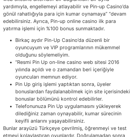
yardımıyla, engellemeyi atlayabilir ve Pin-up Casino’da
gönül rahatlığıyla para için kumar oynamaya” “devam
edebilirsiniz. Ayrıca, Pin-up online casino ilk para
yatırma işlemi için %100 bonus sunmaktadır.
Birkaç aydır Pin-Up Casino’da düzenli bir
oyuncuyum ve VIP programlarının mükemmel
olduğunu söylemeliyim.
“Resmi Pin Up on-line casino web sitesi 2016
yılında açıldı ve o zamandan beri içeriğiyle
oyuncuları memnun ediyor.
Pin Up giriş işlemi yaptıktan sonra, üyeler
bonuslardan faydalanabilmek için site içerisindeki
bonuslar bölümünü kontrol edebilirler.
Telefonunuza Pin Up uygulamasını yükleyerek
dilediğiniz zaman oynayabilir, kumar sürecinin
keyifli anlarını yaşayabilirsiniz.
Bunlar arayüzü Türkçeye çevrilmiş, öğrenmeyi ve test
etmeyi kolaylaştıran oyunlardır. Doğrulamadan sonra