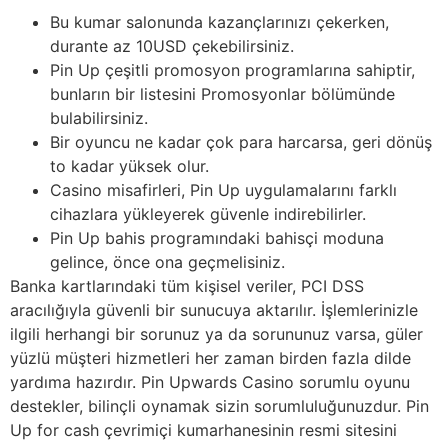
Bu kumar salonunda kazançlarınızı çekerken,
durante az 10USD çekebilirsiniz.
Pin Up çeşitli promosyon programlarına sahiptir,
bunların bir listesini Promosyonlar bölümünde
bulabilirsiniz.
Bir oyuncu ne kadar çok para harcarsa, geri dönüş
to kadar yüksek olur.
Casino misafirleri, Pin Up uygulamalarını farklı
cihazlara yükleyerek güvenle indirebilirler.
Pin Up bahis programındaki bahisçi moduna
gelince, önce ona geçmelisiniz.
Banka kartlarındaki tüm kişisel veriler, PCI DSS
aracılığıyla güvenli bir sunucuya aktarılır. İşlemlerinizle
ilgili herhangi bir sorunuz ya da sorununuz varsa, güler
yüzlü müşteri hizmetleri her zaman birden fazla dilde
yardıma hazırdır. Pin Upwards Casino sorumlu oyunu
destekler, bilinçli oynamak sizin sorumluluğunuzdur. Pin
Up for cash çevrimiçi kumarhanesinin resmi sitesini