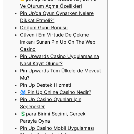
Ve Oturum Açma Özellikleri
Pin Up’da Oyun Oynarken Nelere
Dikkat Etmeli?”
Doğum Günü Bonusu
Güvenli Em Virtude De Çekme
Imkanı Sunan Pin Up On The Web
Casino
Pin Upwards Casino Uygulamasına
Nasıl Kayıt Olunur?
Pin Upwards Tüm Ülkelerde Mevcut
Mu?
Pin Up Destek Hizmeti
🌀 Pin Up Online Casino Nedir?
Pin Up Casino Oyunları Için
Seçenekler
💲para Birimi Seçimi, Gerçek
Parayla Oyna
Pin Up Casino Mobil Uygulaması