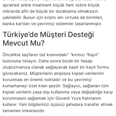
sprained ankle treatment küçük hem sobre büyük
miktarda afin de büyük bir duraklama olmaksızın
çekilebilir. Bunun için kripto em virtude de birimleri,
banka kartları ve çevrimiçi sistemler tasarlanmıştır.
Türkiye’de Müşteri Desteği
Mevcut Mu?
Öncelikle sayfanın üst kısmındaki” “kırmızı “Kayıt”
butonuna tıklayın. Daha sonra bizde bir hesap
oluşturmanıza olanak sağlayacak basit bir kayıt formu
göreceksiniz. Müşterilerin empieza kişisel verilerinin
korunması en önemli noktadır ve bu çevrimiçi
kumarhaneyi özel kılan şeydir. Sağlayıcı, sağlanan tüm
kişisel verilerin yasa dışı kullanıma veya değişikliğe karşı
korunmasını sağlamak için Güvenli Yuva Katmanını
kullanır. Yani bilgilerinizi üçüncü şahıslara transfer etmek
tamamen imkansızdır.