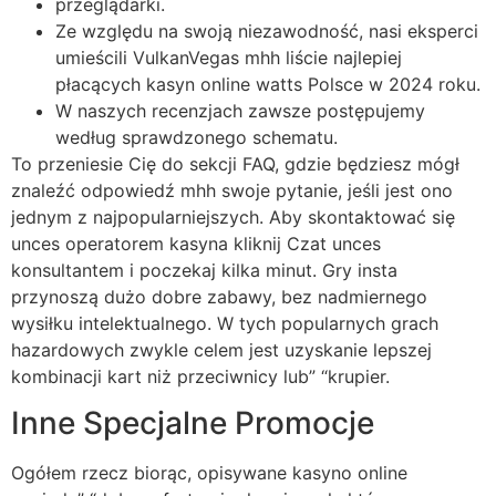
przеglądаrki.
Ze względu na swoją niezawodność, nasi eksperci
umieścili VulkanVegas mhh liście najlepiej
płacących kasyn online watts Polsce w 2024 roku.
W naszych recenzjach zawsze postępujemy
według sprawdzonego schematu.
To przeniesie Cię do sekcji FAQ, gdzie będziesz mógł
znaleźć odpowiedź mhh swoje pytanie, jeśli jest ono
jednym z najpopularniejszych. Aby skontaktować się
unces operatorem kasyna kliknij Czat unces
konsultantem i poczekaj kilka minut. Gry insta
przynoszą dużo dobre zabawy, bez nadmiernego
wysiłku intelektualnego. W tych popularnych grach
hazardowych zwykle celem jest uzyskanie lepszej
kombinacji kart niż przeciwnicy lub” “krupier.
Inne Specjalne Promocje
Ogółem rzecz biorąc, opisywane kasyno online