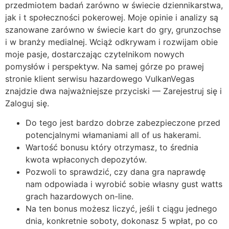
przedmiotem badań zarówno w świecie dziennikarstwa,
jak i t społeczności pokerowej. Moje opinie i analizy są
szanowane zarówno w świecie kart do gry, grunzochse
i w branży medialnej. Wciąż odkrywam i rozwijam obie
moje pasje, dostarczając czytelnikom nowych
pomysłów i perspektyw. Na samej górze po prawej
stronie klient serwisu hazardowego VulkanVegas
znajdzie dwa najważniejsze przyciski — Zarejestruj się i
Zaloguj się.
Do tego jest bardzo dobrze zabezpieczone przed
potencjalnymi włamaniami all of us hakerami.
Wartość bonusu który otrzymasz, to średnia
kwota wpłaconych depozytów.
Pozwoli to sprawdzić, czy dana gra naprawdę
nam odpowiada i wyrobić sobie własny gust watts
grach hazardowych on-line.
Na ten bonus możesz liczyć, jeśli t ciągu jednego
dnia, konkretnie soboty, dokonasz 5 wpłat, po co