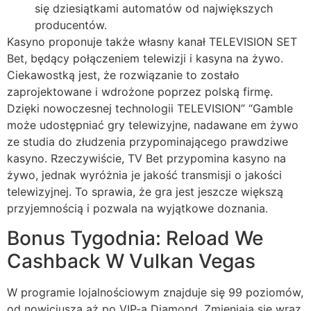
się dziesiątkami automatów od największych
producentów.
Kasyno proponuje także własny kanał TELEVISION SET
Bet, będący połączeniem telewizji i kasyna na żywo.
Ciekawostką jest, że rozwiązanie to zostało
zaprojektowane i wdrożone poprzez polską firmę.
Dzięki nowoczesnej technologii TELEVISION” “Gamble
może udostępniać gry telewizyjne, nadawane em żywo
ze studia do złudzenia przypominającego prawdziwe
kasyno. Rzeczywiście, TV Bet przypomina kasyno na
żywo, jednak wyróżnia je jakość transmisji o jakości
telewizyjnej. To sprawia, że gra jest jeszcze większą
przyjemnością i pozwala na wyjątkowe doznania.
Bonus Tygodnia: Reload We
Cashback W Vulkan Vegas
W programie lojalnościowym znajduje się 99 poziomów,
od nowicjusza aż po VIP-a Diamond. Zmieniają się wraz