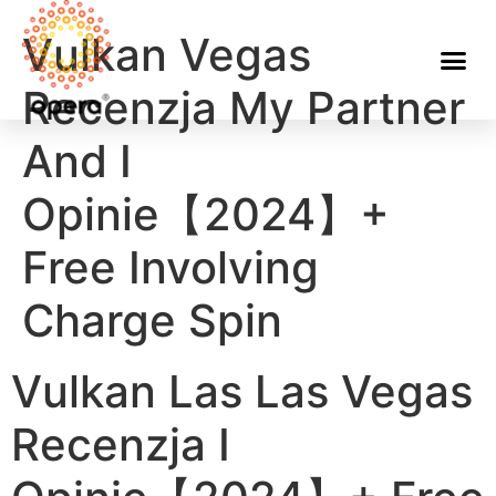
Vulkan Vegas
Recenzja My Partner
And I
Opinie【2024】+
Free Involving
Charge Spin
Vulkan Las Las Vegas
Recenzja I