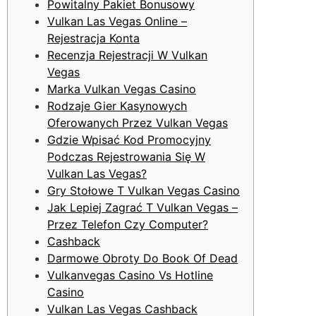
Powitalny Pakiet Bonusowy
Vulkan Las Vegas Online –
Rejestracja Konta
Recenzja Rejestracji W Vulkan
Vegas
Marka Vulkan Vegas Casino
Rodzaje Gier Kasynowych
Oferowanych Przez Vulkan Vegas
Gdzie Wpisać Kod Promocyjny
Podczas Rejestrowania Się W
Vulkan Las Vegas?
Gry Stołowe T Vulkan Vegas Casino
Jak Lepiej Zagrać T Vulkan Vegas –
Przez Telefon Czy Computer?
Cashback
Darmowe Obroty Do Book Of Dead
Vulkanvegas Casino Vs Hotline
Casino
Vulkan Las Vegas Cashback