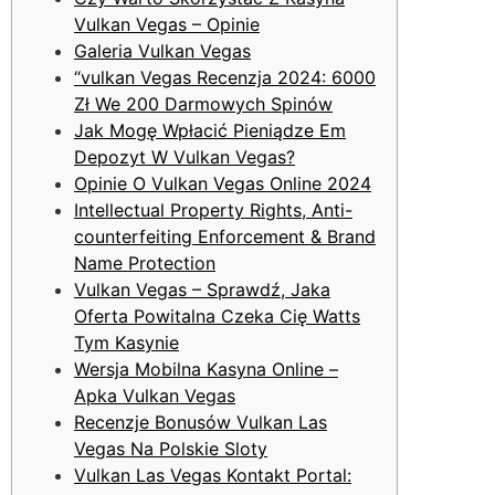
Vulkan Vegas – Opinie
Galeria Vulkan Vegas
“vulkan Vegas Recenzja 2024: 6000
Zł We 200 Darmowych Spinów
Jak Mogę Wpłacić Pieniądze Em
Depozyt W Vulkan Vegas?
Opinie O Vulkan Vegas Online 2024
Intellectual Property Rights, Anti-
counterfeiting Enforcement & Brand
Name Protection
Vulkan Vegas – Sprawdź, Jaka
Oferta Powitalna Czeka Cię Watts
Tym Kasynie
Wersja Mobilna Kasyna Online –
Apka Vulkan Vegas
Recenzje Bonusów Vulkan Las
Vegas Na Polskie Sloty
Vulkan Las Vegas Kontakt Portal: