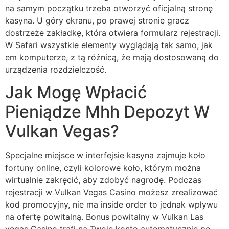
na samym początku trzeba otworzyć oficjalną stronę
kasyna. U góry ekranu, po prawej stronie gracz
dostrzeże zakładkę, która otwiera formularz rejestracji.
W Safari wszystkie elementy wyglądają tak samo, jak
em komputerze, z tą różnicą, że mają dostosowaną do
urządzenia rozdzielczość.
Jak Mogę Wpłacić
Pieniądze Mhh Depozyt W
Vulkan Vegas?
Specjalne miejsce w interfejsie kasyna zajmuje koło
fortuny online, czyli kolorowe koło, którym można
wirtualnie zakręcić, aby zdobyć nagrodę. Podczas
rejestracji w Vulkan Vegas Casino możesz zrealizować
kod promocyjny, nie ma inside order to jednak wpływu
na ofertę powitalną. Bonus powitalny w Vulkan Las