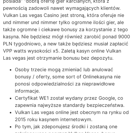
posiada” “dobrą ofertę gier karcianych, która z
pewnością zadowoli nawet wymagających klientów.
Vulkan Las vegas Casino jest stroną, która oferuje nie
und nimmer und nimmer tylko ogromne ilości gier, ale
także ogromne i ciekawe bonusy za korzystanie z tego
kasyna. Nie będziesz mógł również zarobić ponad 9000
PLN tygodniowo, a new także będziesz musiał zapłacić
VPP watts wysokości x5. Zaletą kasyn online Vulkan
Las vegas jest otrzymanie bonusu bez depozytu.
Osoby trzecie mogą zmieniać lub anulować
bonusy / oferty, some sort of Onlinekasyna nie
ponosi odpowiedzialności za nieprawidłowe
informacje.
Certyfikat WE1 został wydany przez Google, co
zapewnia najwyższe standardy bezpieczeństwa.
Vulkan Las vegas online jest obecnym na rynku od
2015 roku kasynem internetowym.
Po tym, jak zdeponujesz środki i zostaną one