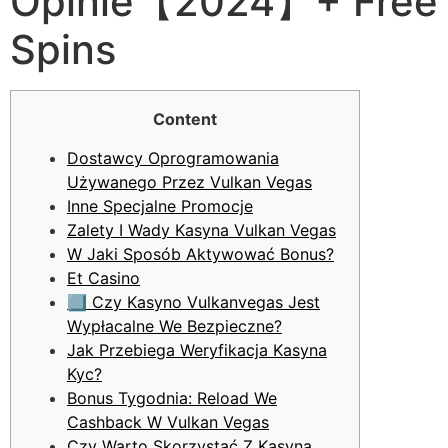
Opinie【2024】+ Free
Spins
Content
Dostawcy Oprogramowania
Używanego Przez Vulkan Vegas
Inne Specjalne Promocje
Zalety I Wady Kasyna Vulkan Vegas
W Jaki Sposób Aktywować Bonus?
Et Casino
⃣ Czy Kasyno Vulkanvegas Jest
Wypłacalne We Bezpieczne?
Jak Przebiega Weryfikacja Kasyna
Kyc?
Bonus Tygodnia: Reload We
Cashback W Vulkan Vegas
Czy Warto Skorzystać Z Kasyna