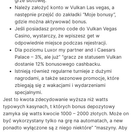
grze slotowej.
Należy założyć konto w Vulkan Las vegas, a
następnie przejść do zakładki “Moje bonusy”,
gdzie można aktywować bonus.
Jeśli posiadasz promo code do Vulkan Vegas
Casino, wystarczy, że wpiszesz get w
odpowiednie miejsce podczas rejestracji.
Dla poziomu Luxor my partner and i Caesars
Palace – 3%, ale już” “gracz ze statusem Vulkan
dostanie 12% bonusowego cashbacku.
Istnieją również regularne turnieje z dużymi
nagrodami, a także sezonowe promocje, które
zbiegają się z wakacjami i wydarzeniami
specjalnymi.
Jest to kwota zdecydowanie wyższa niż watts
typowych kasynach, t których bonus depozytowy
zamyka się watts kwocie 1000 – 2000 złotych. Może on
być wykorzystany tylko na grę na automatach, a new
ponadto wyłączone są z niego niektóre” “maszyny. Aby