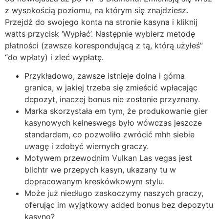
z wysokością poziomu, na którym się znajdziesz.
Przejdź do swojego konta na stronie kasyna i kliknij
watts przycisk ‘Wypłać’. Następnie wybierz metodę
płatności (zawsze korespondującą z tą, którą użyłeś”
“do wpłaty) i zleć wypłatę.
Przykładowo, zawsze istnieje dolna i górna
granica, w jakiej trzeba się zmieścić wpłacając
depozyt, inaczej bonus nie zostanie przyznany.
Marka skorzystała em tym, że produkowanie gier
kasynowych keineswegs było wówczas jeszcze
standardem, co pozwoliło zwrócić mhh siebie
uwagę i zdobyć wiernych graczy.
Motywem przewodnim Vulkan Las vegas jest
blichtr we przepych kasyn, ukazany tu w
dopracowanym kreskówkowym stylu.
Może już niedługo zaskoczymy naszych graczy,
oferując im wyjątkowy added bonus bez depozytu
kasyno?