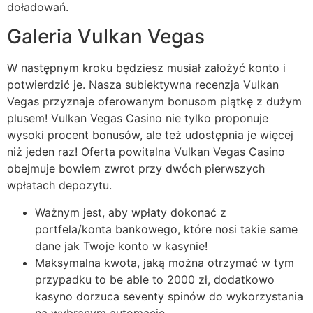
doładowań.
Galeria Vulkan Vegas
W następnym kroku będziesz musiał założyć konto i
potwierdzić je. Nasza subiektywna recenzja Vulkan
Vegas przyznaje oferowanym bonusom piątkę z dużym
plusem! Vulkan Vegas Casino nie tylko proponuje
wysoki procent bonusów, ale też udostępnia je więcej
niż jeden raz! Oferta powitalna Vulkan Vegas Casino
obejmuje bowiem zwrot przy dwóch pierwszych
wpłatach depozytu.
Ważnym jest, aby wpłaty dokonać z
portfela/konta bankowego, które nosi takie same
dane jak Twoje konto w kasynie!
Maksymalna kwota, jaką można otrzymać w tym
przypadku to be able to 2000 zł, dodatkowo
kasyno dorzuca seventy spinów do wykorzystania
na wybranym automacie.