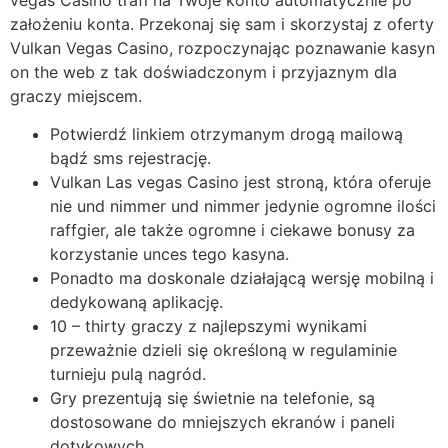
vegas Casino trafi na Twoje konto automatycznie po
założeniu konta. Przekonaj się sam i skorzystaj z oferty
Vulkan Vegas Casino, rozpoczynając poznawanie kasyn
on the web z tak doświadczonym i przyjaznym dla
graczy miejscem.
Potwierdź linkiem otrzymanym drogą mailową
bądź sms rejestrację.
Vulkan Las vegas Casino jest stroną, która oferuje
nie und nimmer und nimmer jedynie ogromne ilości
raffgier, ale także ogromne i ciekawe bonusy za
korzystanie unces tego kasyna.
Ponadto ma doskonale działającą wersję mobilną i
dedykowaną aplikację.
10 – thirty graczy z najlepszymi wynikami
przeważnie dzieli się określoną w regulaminie
turnieju pulą nagród.
Gry prezentują się świetnie na telefonie, są
dostosowane do mniejszych ekranów i paneli
dotykowych.