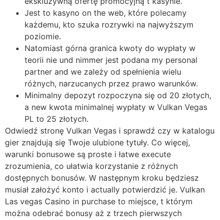
ekskluzywną ofertę promocyjną t kasynie.
Jest to kasyno on the web, które polecamy
każdemu, kto szuka rozrywki na najwyższym
poziomie.
Natomiast górna granica kwoty do wypłaty w
teorii nie und nimmer jest podana my personal
partner and we zależy od spełnienia wielu
różnych, narzucanych przez prawo warunków.
Minimalny depozyt rozpoczyna się od 20 złotych,
a new kwota minimalnej wypłaty w Vulkan Vegas
PL to 25 złotych.
Odwiedź stronę Vulkan Vegas i sprawdź czy w katalogu
gier znajdują się Twoje ulubione tytuły. Co więcej,
warunki bonusowe są proste i łatwe execute
zrozumienia, co ułatwia korzystanie z różnych
dostępnych bonusów. W następnym kroku będziesz
musiał założyć konto i actually potwierdzić je. Vulkan
Las vegas Casino in purchase to miejsce, t którym
można odebrać bonusy aż z trzech pierwszych