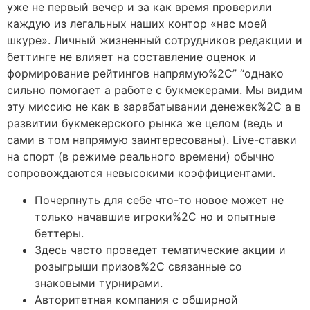
уже не первый вечер и за как время проверили
каждую из легальных наших контор «нас моей
шкуре». Личный жизненный сотрудников редакции и
беттинге не влияет на составление оценок и
формирование рейтингов напрямую%2C” “однако
сильно помогает а работе с букмекерами. Мы видим
эту миссию не как в зарабатывании денежек%2C а в
развитии букмекерского рынка же целом (ведь и
сами в том напрямую заинтересованы). Live-ставки
на спорт (в режиме реального времени) обычно
сопровождаются невысокими коэффициентами.
Почерпнуть для себе что-то новое может не
только начавшие игроки%2C но и опытные
беттеры.
Здесь часто проведет тематические акции и
розыгрыши призов%2C связанные со
знаковыми турнирами.
Авторитетная компания с обширной