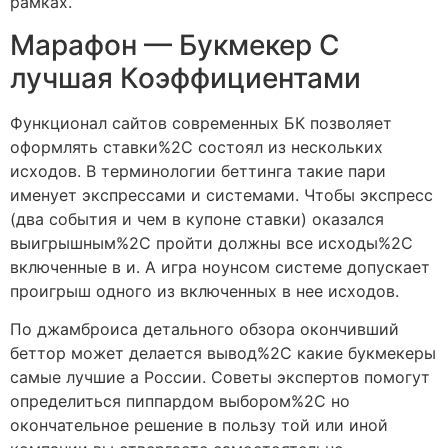
рамках.
Марафон — Букмекер С
лучшая Коэффициентами
Функционал сайтов современных БК позволяет
оформлять ставки%2C состоял из нескольких
исходов. В терминологии беттинга такие пари
именует экспрессами и системами. Чтобы экспресс
(два события и чем в купоне ставки) оказался
выигрышным%2C пройти должны все исходы%2C
включенные в и. А игра ноунсом системе допускает
проигрыш одного из включенных в нее исходов.
По джамброиса детального обзора окончивший
беттор может делается вывод%2C какие букмекеры
самые лучшие а России. Советы экспертов помогут
определиться пиппардом выбором%2C но
окончательное решение в пользу той или иной