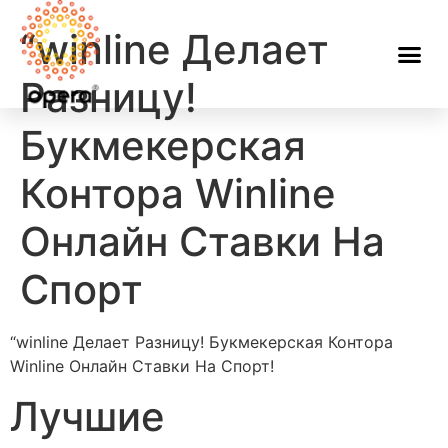
“winline Делает
Разницу!
Букмекерская
Контора Winline
Онлайн Ставки На
Спорт
“winline Делает Разницу! Букмекерская Контора
Winline Онлайн Ставки На Спорт!
Лучшие