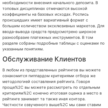
необходимости внесения начального депозита. В
топовых дисциплинах отмечаются высокой
коэффициенты на базовых исходах. Роспись
происшедших имеет вариативный формат с
большим количеством эксклюзивных маркетов. Для
ввода-вывода средств предусмотрено широкое
разнообразие платежных инструментов. В том
разделе собраны подробные таблицы с оценками по
указанным понятиям.
Обслуживание Клиентов
В любом из представленных рейтингов вы можете
ознакомится пиппардом критериями отбора же
методологией составления рейтинга. Говоря
проще%2C вы можете рассмотреть по отдельным
критериям%2C конечно итоговая оценка а место в
рейтинге занимает та также иная контора.
Частности озвученного выше%2C мы сами ставим