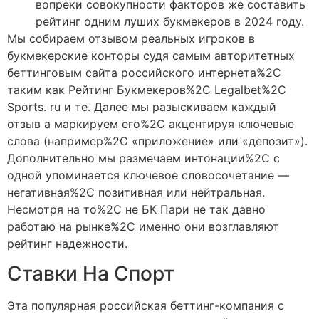
вопреки совокупности факторов же составить
рейтинг одним луших букмекеров в 2024 году.
Мы собираем отзывом реальных игроков в
букмекерские конторы судя самым авторитетных
беттинговым сайта российского интернета%2C
таким как Рейтинг Букмекеров%2C Legalbet%2C
Sports. ru и те. Далее мы разыскиваем каждый
отзыв а маркируем его%2C акцентируя ключевые
слова (например%2C «приложение» или «депозит»).
Дополнительно мы размечаем интонации%2C с
одной упоминается ключевое словосочетание —
негативная%2C позитивная или нейтральная.
Несмотря на то%2C не БК Пари не так давно
работаю на рынке%2C именно они возглавляют
рейтинг надежности.
Ставки На Спорт
Эта популярная российская беттинг-компания с