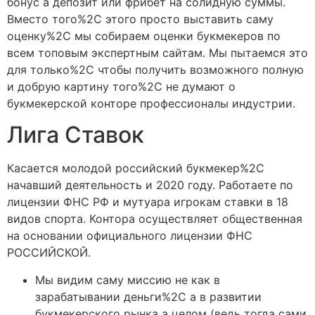
бонус а депозит или фрибет на солидную суммы.
Вместо того%2C этого просто выставить саму
оценку%2C мы собираем оценки букмекеров по
всем топовым экспертным сайтам. Мы пытаемся это
для только%2C чтобы получить возможного полную
и добрую картину того%2C не думают о
букмекерской конторе профессионалы индустрии.
Лига Ставок
Касается молодой российский букмекер%2C
начавший деятельность и 2020 году. Работаете по
лицензии ФНС РФ и мутуара игрокам ставки в 18
видов спорта. Контора осуществляет общественная
на основании официального лицензии ФНС
РОССИЙСКОЙ.
Мы видим саму миссию не как в
зарабатывании деньги%2C а в развитии
букмекерского рынка а целом (ведь тогда сами