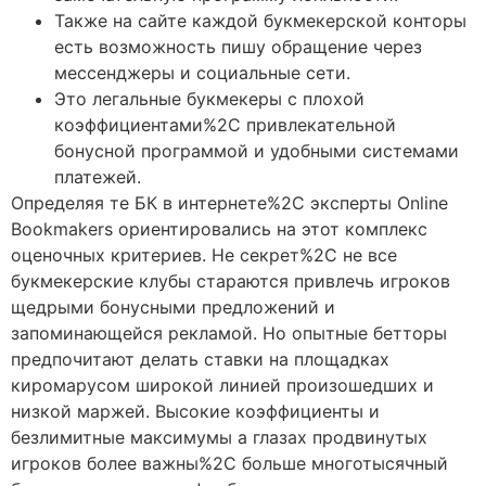
Также на сайте каждой букмекерской конторы
есть возможность пишу обращение через
мессенджеры и социальные сети.
Это легальные букмекеры с плохой
коэффициентами%2C привлекательной
бонусной программой и удобными системами
платежей.
Определяя те БК в интернете%2C эксперты Online
Bookmakers ориентировались на этот комплекс
оценочных критериев. Не секрет%2C не все
букмекерские клубы стараются привлечь игроков
щедрыми бонусными предложений и
запоминающейся рекламой. Но опытные бетторы
предпочитают делать ставки на площадках
киромарусом широкой линией произошедших и
низкой маржей. Высокие коэффициенты и
безлимитные максимумы а глазах продвинутых
игроков более важны%2C больше многотысячный