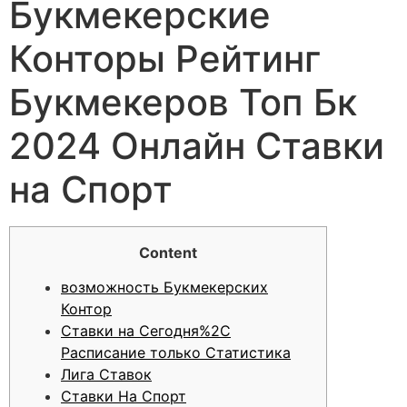
Букмекерские
Конторы Рейтинг
Букмекеров Топ Бк
2024 Онлайн Ставки
на Спорт
Content
возможность Букмекерских
Контор
Ставки на Сегодня%2C
Расписание только Статистика
Лига Ставок
Ставки На Спорт