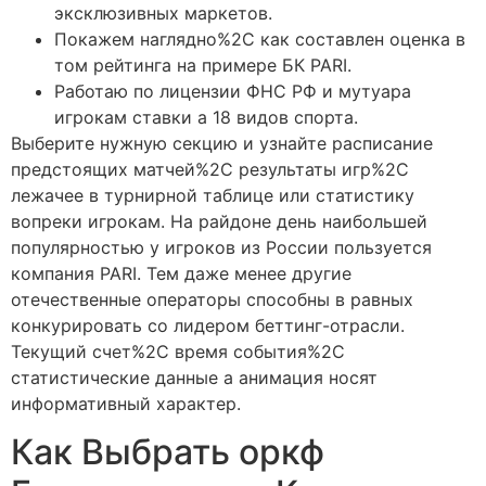
эксклюзивных маркетов.
Покажем наглядно%2C как составлен оценка в
том рейтинга на примере БК PARI.
Работаю по лицензии ФНС РФ и мутуара
игрокам ставки а 18 видов спорта.
Выберите нужную секцию и узнайте расписание
предстоящих матчей%2C результаты игр%2C
лежачее в турнирной таблице или статистику
вопреки игрокам. На райдоне день наибольшей
популярностью у игроков из России пользуется
компания PARI. Тем даже менее другие
отечественные операторы способны в равных
конкурировать со лидером беттинг-отрасли.
Текущий счет%2C время события%2C
статистические данные а анимация носят
информативный характер.
Как Выбрать оркф