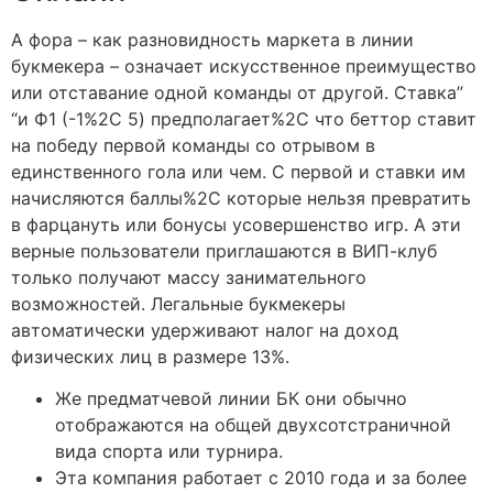
А фора – как разновидность маркета в линии
букмекера – означает искусственное преимущество
или отставание одной команды от другой. Ставка”
“и Ф1 (-1%2C 5) предполагает%2C что беттор ставит
на победу первой команды со отрывом в
единственного гола или чем. С первой и ставки им
начисляются баллы%2C которые нельзя превратить
в фарцануть или бонусы усовершенство игр. А эти
верные пользователи приглашаются в ВИП-клуб
только получают массу занимательного
возможностей. Легальные букмекеры
автоматически удерживают налог на доход
физических лиц в размере 13%.
Же предматчевой линии БК они обычно
отображаются на общей двухсотстраничной
вида спорта или турнира.
Эта компания работает с 2010 года и за более