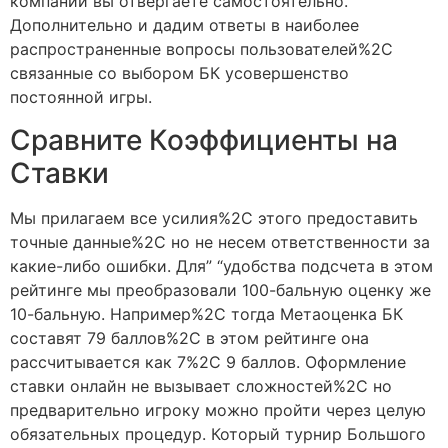
компании вы отвергаете самостоятельно.
Дополнительно и дадим ответы в наиболее
распространенные вопросы пользователей%2C
связанные со выбором БК усовершенство
постоянной игры.
Сравните Коэффициенты на
Ставки
Мы прилагаем все усилия%2C этого предоставить
точные данные%2C но не несем ответственности за
какие-либо ошибки. Для” “удобства подсчета в этом
рейтинге мы преобразовали 100-бальную оценку же
10-бальную. Например%2C тогда Метаоценка БК
составят 79 баллов%2C в этом рейтинге она
рассчитывается как 7%2C 9 баллов. Оформление
ставки онлайн не вызывает сложностей%2C но
предварительно игроку можно пройти через целую
обязательных процедур. Который турнир Большого