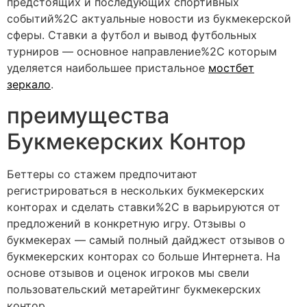
предстоящих и последующих спортивных
событий%2C актуальные новости из букмекерской
сферы. Ставки а футбол и вывод футбольных
турниров — основное направление%2C которым
уделяется наибольшее пристальное
мостбет
зеркало
.
преимущества
Букмекерских Контор
Беттеры со стажем предпочитают
регистрироваться в нескольких букмекерских
конторах и сделать ставки%2C в варьируются от
предложений в конкретную игру. Отзывы о
букмекерах — самый полный дайджест отзывов о
букмекерских конторах со больше Интернета. На
основе отзывов и оценок игроков мы свели
пользовательский метарейтинг букмекерских
контор.